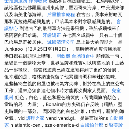
士推薦服務
律師收費
起點和目標法國領土。 在島嶼以外，
該地區包括佛羅里達州東南部，墨西哥東海岸，中美洲東部
以及南美北部海岸。
后里推拿療程
在古巴，我本來對哈瓦
那和瓦拉德羅感興趣的，巴哈馬本來對拿騷感興趣的。
會
議點心
到達古巴的最簡單方法是乘飛機，乘船或飛機來自
邁阿密的巴哈馬。
牙齒矯正
在七百名成員中，只有二十個
巴哈馬島群被居住。
滅鼠清潔公司
島上最大的假期之一是
Junkaoo（12月25日至1月2日），當時所有的度假勝地和
港口都在街頭球上嘈雜。
開飲機
台胞證台中
順便說一句，
拿騷是一個購物天堂，世界品牌和珠寶可以與當地的手工藝
品一起徵稅。 儘管旅遊業已經在這裡得到了更好的發展，
但幸運的是，格林納達保留了他異國情調和辛辣的氣味。
這些極簡主義的房屋也被稱為方尖碑，對於在島上的鹽公寓
工作，週末必須多達七個小時才能再次與家人見面。
兒童
眼科
紅色，白色，藍色和橙色繪製的（荷蘭國旗的顏色，
當時的島上力量），Bonaire的方尖碑仍在反映（殘酷）歷
史時期的一部分。 閃閃發光的白色沙灘，tr飲料，新鮮的海
空氣，vid
護理之家
vend vend.gl。 是最西端的r.s
自助搬
家
n atlantic-cen，szak-america-d
白蟻怕什麼
d
醫美診