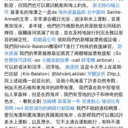
歡迎，但我們也可以嘗試帆船和海上釣魚。
新北除白蟻公
司
最著名的海灘之一是de
海外抓姦協助
台中眼科
Sainte-
Anne的文章，非常適合曬日光浴，游泳和水上運動，並逐
漸加深水。 多年後，他們的75種顏色的房屋散發出同樣的
輝煌，薩爾薩河填滿了街道，並在及時地旅行到完全難以形
容的確定性。
助聽器公司
借助我們的新螺旋槳救援設備，
我們與Hévíz-Balaton機場KFT進行了特殊的救援練習。
防
水抓漏
我們的專業服務最近購買了兩艘螺旋槳救援船（So
舒壓技巧課程
-so
小腿放鬆按摩
-call
靜電機
airboat），
可以節省冰和沼澤，沼澤地。
換護照
這是今天早上在基斯·
巴拉頓（Kis-Balaton）的IstvánLakilaki
牙醫診所
Zilip上
與上述組織一起提出的。 這個小島掩蓋了許多自然奇觀，
例如天然石橋和東海岸的綁帶海灘。 我們還在島中部發現
仙人掌森林，但是在西海岸，我們有雪地的沙子和神奇的藍
色水。 - 餐飲企劃
洗碗槽
新墓第一年
茶會點心
徵信社有
用嗎
rwd
助您成功的網路行銷策略
我們不能錯過棕櫚灘，
嬰兒海灘和鷹海灘的異國風情海岸，在那裡我們可以嘗試許
多水上運動，以及潛水。 它不太適合運動航行，有時不適