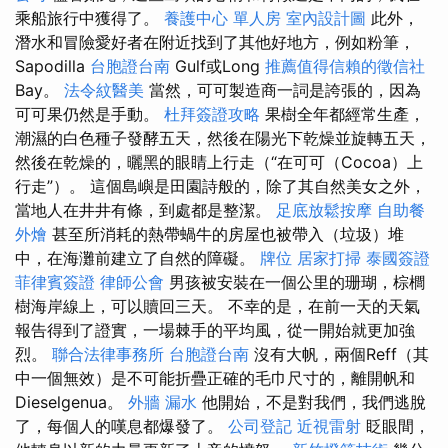
乘船旅行中獲得了。
養護中心 單人房
室內設計圖
此外，
潛水和冒險愛好者在附近找到了其他好地方，例如粉筆，
Sapodilla
台胞證台南
Gulf或Long
推薦值得信賴的徵信社
Bay。
法令紋醫美
當然，可可製造商一詞是誇張的，因為
可可果仍然是手動。
杜拜簽證攻略
果樹全年都經常生產，
潮濕的白色種子發酵五天，然後在陽光下乾燥並旋轉五天，
然後在乾燥的，曬黑的眼睛上行走（“在可可（Cocoa）上
行走”）。 這個島嶼是田園詩般的，除了其自然美女之外，
當地人在井井有條，到處都是整潔。
足底放鬆按摩
自助餐
外燴
甚至所消耗的熱帶蝸牛的房屋也被帶入（垃圾）堆
中，在海灘前建立了自然的障礙。
牌位
居家打掃
泰國簽證
菲律賓簽證
律師公會
男孩被安裝在一個公里的珊瑚，棕櫚
樹海岸線上，可以贖回三天。 不幸的是，在前一天的天氣
報告得到了證實，一場棘手的平均風，從一開始就更加強
烈。
聯合法律事務所
台胞證台南
沒有大帆，兩個Reff（其
中一個無效）是不可能折疊正確的毛巾尺寸的，離開帆和
Dieselgenua。
外牆 漏水
他開始，不是對我們，我們逃脫
了，每個人的嘆息都爆發了。
公司登記
近視雷射
眨眼間，