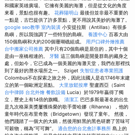
和國家英雄廣場。 它擁有美麗的海灘，但是從文化的角度
來看，景點也很有趣。
花葬陽明山
最後但並非最不重要的
一點是，古巴提供了許多景點，更不用說其美妙的海灘了。
google seo教學
室內裝潢
小安提拉斯（Antillas）有很多
島嶼，所以我強調了一些特別的島嶼。
養護中心
百慕大由
150個島嶼和大約200個珊瑚礁組成。
用戶口碑外燴推薦
台中搬家公司推薦
其中只有20個島嶼是居住的，其中十個
是由一座橋相連的。
牙醫
這三個島嶼是開曼群島的藏身之
處，但如今，它已成為一個美麗的海灘天堂，我們在那裡找
到了最好的潛水場所之一。 Sziget
失智症患者專業照護
Colombus不在探索之旅之外，因此法國人是在1746年末建
立的第一個歐洲定居點。
大里放鬆按摩
聖盧西亞（Saint
台中律師
台北外燴
餐飲設備
Lucia）於1979年贏得了獨
立，歷史上有14倍的旗幟。
清潔工
巴巴多斯最著名的出生
是九次格萊美獎屢獲殊榮的歌手蕾哈娜（Rihanna），他的
童年時代在布里奇敦（Bridgetown）發現了童年。 然後，
他們踐踏了一個大的大鍋，然後用鮮黑的黑色研磨了苦味可
可穀物，稱為“可可舞”。
適合您的台北會計事務所
島上的