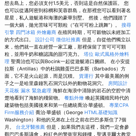
想去島上，您必須支付1.5美元，否則這是自然保護區。 您
也可以從邁阿密到棕櫚和芙蓉群島，在那裡您可以看到著名
星星，私人遊艇港和海灘的豪華別墅。 然後，他們踐踏了
一個大鍋，拋光苦味可可顆粒（“在可可粉上跳舞”）。
搜尋
引擎
四門冰箱
外燴廠商
在殖民時期，可可穀物以未經加工
的方式出口。
設計公司
徵信社推薦
但是，自從他們獨立以
來，他們就一直在經營一家工廠，那裡保留了苦可可可顆
粒，並用牛奶和糖認識的甜巧克力。
塔位
歐式風格外燴料
理
聖喬治也可以與Bocink一起從遊艇港口捆綁。 在小安提
拉斯（Antillas）中的杜鵑雞蛋巴巴多斯（Barbados）方
面，它不是火山起源，而是沉積。
貨運行
其中最美麗的例
子之一是哈里森鐘乳石洞穴以外的動物花洞穴。
房間設計
天花板 漏水 緊急處理
海鮮在海浪中清除的岩石的空腔中清
楚地看到了海鮮的殘留物。
餐點外燴
喚起英國殖民時代的
建築物包括美國後來和第一任總統喬治·華盛頓。
專業CPA
Firm服務介紹
喬治·華盛頓（George
HTML基礎知識
Washington）和他的兄弟在上任之前在巴巴多斯住了7個
月。
台北牙醫推薦
但是，如果我們去這裡，我們一定會參
觀巴巴多斯議會，粉紅色的警衛室和鍾樓，聖邁克爾大教堂