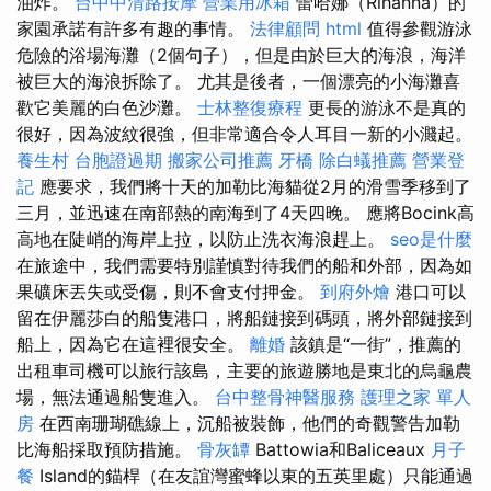
油炸。
台中中清路按摩
營業用冰箱
蕾哈娜（Rihanna）的
家園承諾有許多有趣的事情。
法律顧問
html
值得參觀游泳
危險的浴場海灘（2個句子），但是由於巨大的海浪，海洋
被巨大的海浪拆除了。 尤其是後者，一個漂亮的小海灘喜
歡它美麗的白色沙灘。
士林整復療程
更長的游泳不是真的
很好，因為波紋很強，但非常適合令人耳目一新的小濺起。
養生村
台胞證過期
搬家公司推薦
牙橋
除白蟻推薦
營業登
記
應要求，我們將十天的加勒比海貓從2月的滑雪季移到了
三月，並迅速在南部熱的南海到了4天四晚。 應將Bocink高
高地在陡峭的海岸上拉，以防止洗衣海浪趕上。
seo是什麼
在旅途中，我們需要特別謹慎對待我們的船和外部，因為如
果礦床丟失或受傷，則不會支付押金。
到府外燴
港口可以
留在伊麗莎白的船隻港口，將船鏈接到碼頭，將外部鏈接到
船上，因為它在這裡很安全。
離婚
該鎮是“一街”，推薦的
出租車司機可以旅行該島，主要的旅遊勝地是東北的烏龜農
場，無法通過船隻進入。
台中整骨神醫服務
護理之家 單人
房
在西南珊瑚礁線上，沉船被裝飾，他們的奇觀警告加勒
比海船採取預防措施。
骨灰罈
Battowia和Baliceaux
月子
餐
Island的錨桿（在友誼灣蜜蜂以東的五英里處）只能通過