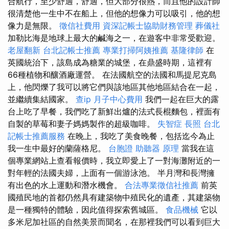
合航行，至少舒適，舒適，但大部分很熱，而且他的設計師
很清楚他一生中不在船上，但他的想像力可以吸引，他的想
像力是無限。
徵信社費用
資深記帳士協助財務管理
葬儀社
加勒比海是地球上最大的鹹海之一，在遊客中非常受歡迎。
老屋翻新
台北記帳士推薦
專業打掃阿姨推薦
基隆律師
在
英國統治下，該島成為糖業的城堡，在鼎盛時期，這裡有
66種植物和釀酒廠運營。 在法國航空的法國和馬提尼克島
上，他閃爍了我可以將它們與該地區其他地區結合在一起，
並繼續集結國家。
查ip
月子中心費用
我們一起在巨大的露
台上吃了早餐，我們吃了新鮮出爐的法式長棍麵包，裡面有
自製的草莓和妻子媽媽製作的超級咖啡。
失智症
長照
台北
記帳士推薦服務
在晚上，我吃了美食晚餐，包括迄今為止
我一生中最好的蘭薩格尼。
台胞證
助聽器 原理
當我在這
個專業網站上查看報價時，我立即愛上了一對海灘附近的一
對年輕的法國夫婦，上面有一個游泳池。 半月灣和長灣擁
有出色的水上運動和潛水機會。
合法專業徵信社推薦
前英
國殖民地的首都仍然具有建築物中殖民化的遺產，其建築物
是一種獨特的體驗，因此值得探索舊城區。
食品機械
它以
多米尼加社區的自然美景而聞名，在那裡我們可以看到巨大