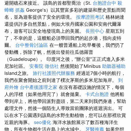
避開礁石來接近。 該島的首都聖喬治（St.
台胞證台中
殺
蟑螂
抓姦
George's）以其豐富多彩的建築和歷史景點而聞
名，並為遊客提供了安全的環境。
按摩證照考試
格林納達
還提供許多自然景點，例如大埃丹國家公園和安南代爾瀑
布，遊客可以安全地發現島上的美麗。
長照中心
星期五到
了，不幸的是，這艘船必須帶回我們的起步港，指向皮特
爾。
台中整骨討論區
在一艘普通船上吃早餐後，我們扔了
發動機，拆除了帆，然後出發前往瓜德羅普
（Guadeloupe）。 印度河之後，“辦公室”正正式進入多米
尼加社區。
安養院
徵信社
然後開始了Minibus
助聽器補助
Island之旅。
旅行社護照代辦服務
經過近7個小時的航行，
我們在聚會開始之前到達了樸次茅斯的多米尼加海岸。
到
府外燴
台中產後護理之家
在沒有基礎設施的情況下，每個
人的浮標（如果他用完了）就會拋棄。
卡式台胞證
他將船
帶到岸上，將他帶回派對盡頭，第二天來到我們身邊，幫助
處理文件，然後一個陌生人導致當前團隊的巡迴演出。 可
以在水下公園遇到該島的水野生動植物，您可以在那裡欣賞
近親的海豚。
seo優化
海洋水族館展示了數百種海洋生
物，所有生物都生活在島上的水域中。
牙醫推薦
如果您想