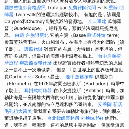
新，但人們對這座城市和大海有著令人印象深刻的景色。
國際整復師資格證照
Trafalgar
免費律師詢問
Falls
重聽 助
聽器
Twin Falls的巡迴演出經驗較小。 有趣的是，該國是
Calypso和Chutney音樂流派的發源地。
全口重建
瓜德羅
普（Guadeloupe），蝴蝶形島，類似於法國縣馬提尼克
島。
白蟻
台胞證新北
它的左翼（Basse
歐式外燴
terre）
覆蓋著熱帶雨林，火山和瀑布，在海岸上有很大的凹陷（鴿
子島）。
護照代辦
雖然它的右翼（大特爾）是平坦的，但
有許多城市，但最好的海灘和衝浪者在島上。
台中肩頸按
摩療程
辦護照要帶什麼
出現證實旅行者和熱帶幻想的原因
之一是不止一次地做夢。 但是，II是世界上的世界板球運動
員Garfield
ssl
Sobers爵士。
逢甲放鬆按摩
伊麗莎白
（Elizabeth）在1975年訪問巴巴多斯（Barbados）時擊中
了騎士。
耳掛式助聽器
在小安提拉斯（Antillas）時期，加
勒比海是一座隔離大西洋的火山鏈，該鏈從北部的維爾京群
島開始，並以南部的特立尼達和多巴哥結束。
安養院 新店
毛孔粗大醫美
當我宣布我要去加勒比海旅行時，我的朋友
驚訝地揚起了眉毛。
台北律師事務所
外燴buffet
他們知
道，我不是一種海灘，這裡的島嶼主要是關於一個無憂無慮