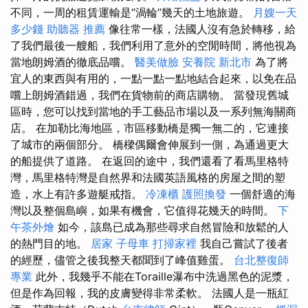
不同，一周的租賃運輸是“渦輪”幾天的土地旅遊。
月嫂一天
多少錢
助聽器 推薦
像往常一樣，法國人沒有急於轉移，給
了我們最後一艘船，我們利用了意外的空閒時間，將他視為
當地朗姆酒的徹底品嚐。
醫美做臉
安養院 新北市
為了將
宜人的東西與有用的，一點一點一點地結合起來，以免在品
嚐上朗姆酒錯過，我們在貨物前的商店購物。 當發現舊城
區時，您可以找到當地的手工藝品市場以及一系列無海關商
店。 在加勒比海地區，市區移動橋是獨一無二的，它連接
了城市的兩個部分。 橋樑偶爾會伸展到一側，為通過更大
的船提供了道路。 在返回的途中，我們還看了看馬里格特
灣，馬里格特灣是自然界和法國英語風格的房屋之間的塑
造，水上有許多遊艇戒指。
冷凍櫃
護照換發
一個舒適的海
灣以及整個島嶼，如果有機會，它值得花幾天的時間。
下
午茶外燴
如今，該島已成為那些尋求自然冒險和放鬆的人
的熱門目的地。
居家
子母車
打掃家裡
我自己嘗試了後者
的經歷，儘管之後我整天都聞到了峰值雞蛋。
台北整復師
專業
此外，我幾乎不能在Toraille瀑布中洗過黑色的泥漿，
但是作為回報，我的皮膚變得非常柔軟。 法國人是一瓶紅