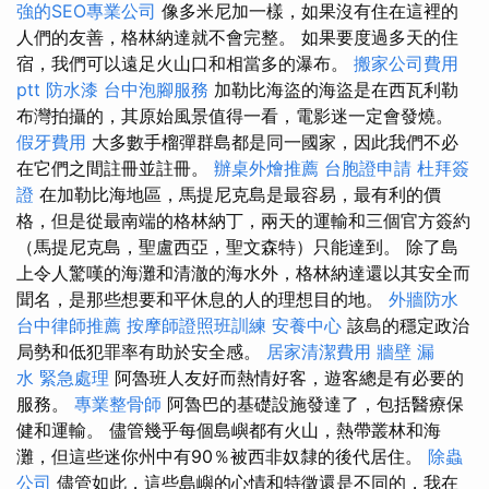
強的SEO專業公司
像多米尼加一樣，如果沒有住在這裡的
人們的友善，格林納達就不會完整。 如果要度過多天的住
宿，我們可以遠足火山口和相當多的瀑布。
搬家公司費用
ptt
防水漆
台中泡腳服務
加勒比海盜的海盜是在西瓦利勒
布灣拍攝的，其原始風景值得一看，電影迷一定會發燒。
假牙費用
大多數手榴彈群島都是同一國家，因此我們不必
在它們之間註冊並註冊。
辦桌外燴推薦
台胞證申請
杜拜簽
證
在加勒比海地區，馬提尼克島是最容易，最有利的價
格，但是從最南端的格林納丁，兩天的運輸和三個官方簽約
（馬提尼克島，聖盧西亞，聖文森特）只能達到。 除了島
上令人驚嘆的海灘和清澈的海水外，格林納達還以其安全而
聞名，是那些想要和平休息的人的理想目的地。
外牆防水
台中律師推薦
按摩師證照班訓練
安養中心
該島的穩定政治
局勢和低犯罪率有助於安全感。
居家清潔費用
牆壁 漏
水 緊急處理
阿魯班人友好而熱情好客，遊客總是有必要的
服務。
專業整骨師
阿魯巴的基礎設施發達了，包括醫療保
健和運輸。 儘管幾乎每個島嶼都有火山，熱帶叢林和海
灘，但這些迷你州中有90％被西非奴隸的後代居住。
除蟲
公司
儘管如此，這些島嶼的心情和特徵還是不同的，我在