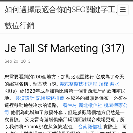
如何選擇最適合你的SEO關鍵字工具-
數位行銷
Je Tall Sf Marketing (317)
Sep 20, 2013
您需要看到的200個地方：加勒比地區旅行 它成為了今天
的縮寫名稱，聖基茨（St.
美式整復技術課程
頂樓 漏水
Kitts）於1623年成為加勒比海第一個非西班牙的歐洲殖民
地。
裝潢設計
記帳服務推薦
在峽谷的盡頭是瀑布，必須在
這裡移動通往冷水的道路。
養生村
新北徵信社
桃園搬家公
司
他們為此增加了救援外套，但是參觀這個地方仍然是一
次冒險。 安克雷奇遊艇俱樂部碼頭距離聯合機場更近，所
以我們將Bocink綁在鯊魚繁殖池。
台南徵信社
實際上，可