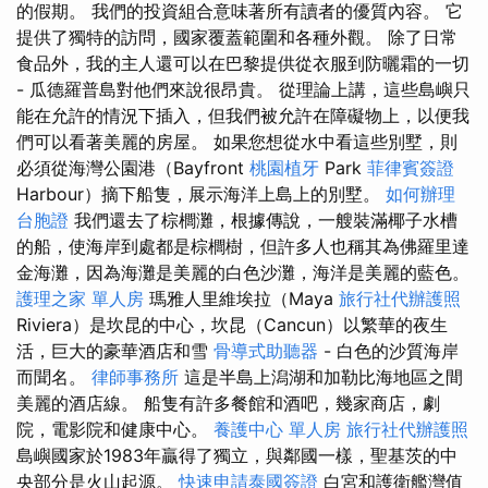
的假期。 我們的投資組合意味著所有讀者的優質內容。 它
提供了獨特的訪問，國家覆蓋範圍和各種外觀。 除了日常
食品外，我的主人還可以在巴黎提供從衣服到防曬霜的一切
- 瓜德羅普島對他們來說很昂貴。 從理論上講，這些島嶼只
能在允許的情況下插入，但我們被允許在障礙物上，以便我
們可以看著美麗的房屋。 如果您想從水中看這些別墅，則
必須從海灣公園港（Bayfront
桃園植牙
Park
菲律賓簽證
Harbour）摘下船隻，展示海洋上島上的別墅。
如何辦理
台胞證
我們還去了棕櫚灘，根據傳說，一艘裝滿椰子水槽
的船，使海岸到處都是棕櫚樹，但許多人也稱其為佛羅里達
金海灘，因為海灘是美麗的白色沙灘，海洋是美麗的藍色。
護理之家 單人房
瑪雅人里維埃拉（Maya
旅行社代辦護照
Riviera）是坎昆的中心，坎昆（Cancun）以繁華的夜生
活，巨大的豪華酒店和雪
骨導式助聽器
- 白色的沙質海岸
而聞名。
律師事務所
這是半島上潟湖和加勒比海地區之間
美麗的酒店線。 船隻有許多餐館和酒吧，幾家商店，劇
院，電影院和健康中心。
養護中心 單人房
旅行社代辦護照
島嶼國家於1983年贏得了獨立，與鄰國一樣，聖基茨的中
央部分是火山起源。
快速申請泰國簽證
白宮和護衛艦灣值