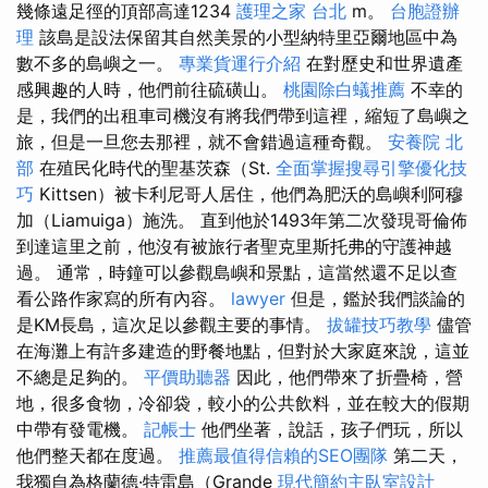
幾條遠足徑的頂部高達1234
護理之家 台北
m。
台胞證辦
理
該島是設法保留其自然美景的小型納特里亞爾地區中為
數不多的島嶼之一。
專業貨運行介紹
在對歷史和世界遺產
感興趣的人時，他們前往硫磺山。
桃園除白蟻推薦
不幸的
是，我們的出租車司機沒有將我們帶到這裡，縮短了島嶼之
旅，但是一旦您去那裡，就不會錯過這種奇觀。
安養院 北
部
在殖民化時代的聖基茨森（St.
全面掌握搜尋引擎優化技
巧
Kittsen）被卡利尼哥人居住，他們為肥沃的島嶼利阿穆
加（Liamuiga）施洗。 直到他於1493年第二次發現哥倫佈
到達這里之前，他沒有被旅行者聖克里斯托弗的守護神越
過。 通常，時鐘可以參觀島嶼和景點，這當然還不足以查
看公路作家寫的所有內容。
lawyer
但是，鑑於我們談論的
是KM長島，這次足以參觀主要的事情。
拔罐技巧教學
儘管
在海灘上有許多建造的野餐地點，但對於大家庭來說，這並
不總是足夠的。
平價助聽器
因此，他們帶來了折疊椅，營
地，很多食物，冷卻袋，較小的公共飲料，並在較大的假期
中帶有發電機。
記帳士
他們坐著，說話，孩子們玩，所以
他們整天都在度過。
推薦最值得信賴的SEO團隊
第二天，
我獨自為格蘭德·特雷島（Grande
現代簡約主臥室設計