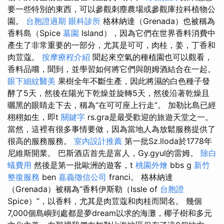
要一些特別的東西，可以參觀刺塵農場或參觀庫拉科植物公
園。
台胞證過期
眼科診所
格林納達（Grenada）也被稱為
香料島（Spice
墓園
Island），因為它們在世界香料消費中
產生了非常重要的一部分，尤其是可可，肉桂，姜，丁香和
肉荳蔻。
按摩療程介紹
聞起來空氣的種植園也可以觀看，
香料品嚐，聞到，並學習如何將它們與朗姆酒結合在一起。
眼下細紋醫美
果樹全年不斷生產，因此將濕的白色種子發
酵了5天，然後在陽光下乾燥並旋轉5天，然後沿著乾燥且
曬黑的眼睛走下去，稱為“在可可座上行走”。 加勒比島已經
栩栩如生，即t
關鍵字
rs.gra是最受歡迎的旅遊天堂之一。
當然，這裡有很多事情要做，因為當地人為放鬆服務提供了
很高的服務服務。
室內設計推薦
第一批Sz.lloda於1778年
尼維斯開業。 巴斯酒店首先是富人，Gy.gyul的雷姆。
除白
蟻費用
然後是第一批歐洲的遊客，t
桃園外燴
bbs g
新竹
整復服務
ben
嘉義徵信公司
franci。 格林納達
（Grenada）被稱為“香料伊斯勒（Issle of
台胞證
Spice）”，以香料，尤其是肉荳蔻和肉桂而聞名。 幾個
7,000個島嶼到處都是夢dream以求的海灘，椰子樹和多元