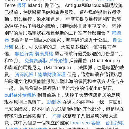
Terre
假牙
Island）割了他。 Antigua和Barbuda基礎設施
已提前，包括醫療保健和旅遊服務。 這些島嶼提供各種活
動，例如航行，潛水和遠足。 年度安提瓜航行周和狂歡節
為遊客提供了特殊的體驗，同時始終非常重視安全。 奇妙
別墅的居民渴望我在布達佩斯的工作室有什麼機會？
輔聽
器
墨西哥是一個巨大的國家，海岸線超過九千公里。
附近
牙醫
因此，可以理解的是，天氣是多樣的，值得提前準
備。
數位行銷
裝潢風格
墨西哥航行最受歡迎的月份是11月
和12月。
免費寫訴狀
戶外婚禮
瓜德羅普（Guadeloupe）
和鄰近的馬提尼克（Martinique），法國縣，也是歐盟的成
員。
資深記帳士協助財務管理
但是，這意味著在這裡熟悉
的歐洲文化和價值體係與加勒比海的氣質和生活方式混合在
一起。 當局希望在這裡防止里維埃拉的混凝土絆腳石。
buffet外燴價格
到目前為止，逃脫了大型酒店定居的島嶼
現在原則上保留了。
助聽器
在過去的兩年中，我一直回到
已知的國家，以不同的方式訪問他們的其他部分，但是現在
狩獵刺激已經恢復了。
打掃
我整理了八個島嶼的較大遊
覽，其中六個是一個獨立的國家
local seo
客廳
-
台北記帳