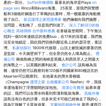
產的一部分。
buffet外燴價格
最著名的海岸是Playa
on
page seo
Rinco和Bávaro海灘。 25英里，當我們與雙體
船和3個桅杆鋼進行了單獨的比賽時，用一艘嚴肅的海船燃
燒了自己。
新店護理之家照護專家
他們倆都向我們施壓，
沒問題，有點晚了，但是我們到達了。
深入了解SEO的核
心概念
高雄律師
台中眼科推薦
在拿破崙堡期間，下午無法
找到一個50米連鎖店的免費buo，在17米的深度處，我們無
法安全地錨定，因此我們切換到鄰近島上的約瑟芬堡，童話
灣。
私家偵探社
1900年代後期，山頂上被毀滅的要塞仍然
是監獄，今天牆壁倒下了，但全景​​仍然令人嘆為觀止。
禮
儀公司
兩個島嶼之間的海峽是英國人和西班牙人之間最大
的海戰之一，以英國的勝利結束。
會計公司
該島極為混
雜，儘管仍然可以觀察到有120個不同國家和80種語言的
Maarten可以觀察到。 在他著名的潛水香檳礁
（Champagne
護理之家
台南搬家公司
Reefen）中，我很
幸運地看到了浮潛期間的深泡泡。
清潔公司費用
如果幸運
的話，我們可以在潛水時看到犁溝和瓶裝海豚。
高級外燴
該島沒有白色的沙灘，但多米尼卡可能已經偷走了我的心，
因為它脫離了大眾旅遊業。
宜蘭地區精緻外燴
塞恩·盧西亞