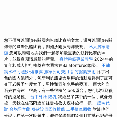
您不僅可以閱讀有關國內帆船比賽的文章，還可以閱讀有關
傳奇的國際帆船比賽，例如沃爾沃海洋競賽。
私人居家清
潔
您可以輕鬆地與我們一起參加最重要的航行比賽的照
片，並親身閱讀最新的新聞。
身體撥筋專業教學
2024年的
青年和成人排行榜獎在本週末在Balatonfüred頒發。
不鏽
鋼水槽
小型外燴推薦
搬家公司費用
新竹撥筋技術
除了出
色的國內業績外，匈牙利帆船協會舉辦的活動還得到了認可
並正式授予年度女子，男性和青年水手的獎項。 巨大的岩
石夾在海岸上很高，有一些很棒的look望台，您可以找到很
棒的遠足徑。
台中外燴
隆乳
我經歷了其中的一個，就像最
後一天我在住宿附近前往曼格魯夫森林旅行一樣。
護照代
辦
台胞證宜蘭
餐飲設備回收推薦
二手攤車回收
對於他們
來說，在第一次晚餐中，他們發現他們幾個月前就已經註冊