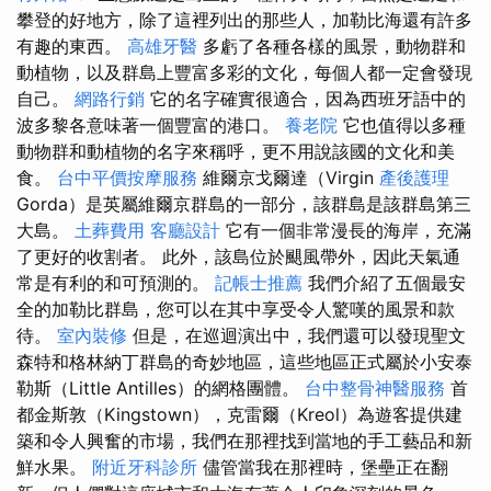
攀登的好地方，除了這裡列出的那些人，加勒比海還有許多
有趣的東西。
高雄牙醫
多虧了各種各樣的風景，動物群和
動植物，以及群島上豐富多彩的文化，每個人都一定會發現
自己。
網路行銷
它的名字確實很適合，因為西班牙語中的
波多黎各意味著一個豐富的港口。
養老院
它也值得以多種
動物群和動植物的名字來稱呼，更不用說該國的文化和美
食。
台中平價按摩服務
維爾京戈爾達（Virgin
產後護理
Gorda）是英屬維爾京群島的一部分，該群島是該群島第三
大島。
土葬費用
客廳設計
它有一個非常漫長的海岸，充滿
了更好的收割者。 此外，該島位於颶風帶外，因此天氣通
常是有利的和可預測的。
記帳士推薦
我們介紹了五個最安
全的加勒比群島，您可以在其中享受令人驚嘆的風景和款
待。
室內裝修
但是，在巡迴演出中，我們還可以發現聖文
森特和格林納丁群島的奇妙地區，這些地區正式屬於小安泰
勒斯（Little Antilles）的網格團體。
台中整骨神醫服務
首
都金斯敦（Kingstown），克雷爾（Kreol）為遊客提供建
築和令人興奮的市場，我們在那裡找到當地的手工藝品和新
鮮水果。
附近牙科診所
儘管當我在那裡時，堡壘正在翻