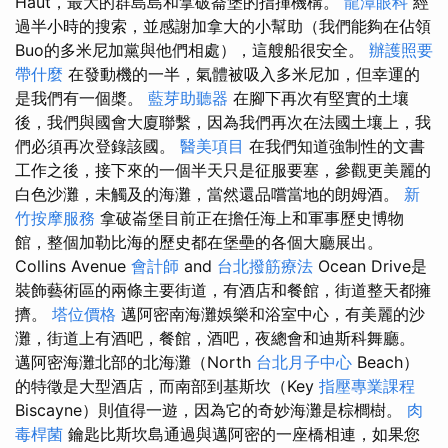
Haut，最大的群島島和拿破崙堡的指揮機構。
龍潭眼科
經
過半小時的搜索，並感謝加拿大的小幫助（我們能夠在佔領
Buo的多米尼加黨與他們相處），這艘船很安全。
辦護照要
帶什麼
在發動機的一半，氣體被吸入多米尼加，但幸運的
是我們有一個槳。
藍芽助聽器
在腳下再次有堅實的土壤
後，我們與國會大廈聯繫，因為我們再次在法國土壤上，我
們必須再次登錄該國。
醫美項目
在我們知道強制性的文書
工作之後，接下來的一個半天只是征服要塞，參觀更美麗的
白色沙灘，未觸及的海灘，當然還品嚐當地的朗姆酒。
新
竹按摩服務
拿破崙堡目前正在擔任海上和軍事歷史博物
館，整個加勒比海的歷史都在堡壘的各個大廳展出。
Collins Avenue
會計師
and
台北撥筋療法
Ocean Drive是
裝飾藝術區的兩條主要街道，有酒店和餐館，街道整天都擁
擠。
塔位價格
邁阿密南海灘娛樂和浴室中心，有美麗的沙
灘，街道上有酒吧，餐館，酒吧，夜總會和迪斯科舞廳。
邁阿密海灘北部的北海灘（North
台北月子中心
Beach）
的特徵是大型酒店，而南部到基斯坎（Key
指壓專業課程
Biscayne）則值得一遊，因為它的奇妙海灘是棕櫚樹。
肉
毒桿菌
鑰匙比斯坎島通過與邁阿密的一座橋相連，如果您