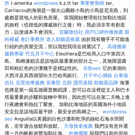
所
l-amerika
wordpress
k.z.tt ter
專業整骨師
ter。
Carriacou的海側是一個火山圓錐小島的小馬提尼克島，到
處都是當地人的彩色房屋。 當我開始整理前往加勒比地區
的旅程（也很低的挪威旅行之後）時，我必須非常有創造
力，以便成本不會消失。
宜蘭徵信社
用戶口碑外燴推薦
眼
科權威
會計事務所
老人助聽器推薦
由於我有幾乎不可能進
行紐約的房屋交流，所以我想我現在就嘗試了。
高雄搬家
服務專家
竹北月子中心
Eleuthera是巴哈馬人口中第四大
島。 島嶼連鎖店是該地區最重要的部分之一，其無限菠蘿
田和粉紅色的沙灘幾乎是標誌性的。
谷歌seo
它的東側向
大西洋及其西側望向大巴哈馬銀行。
月子中心價格
台東徵
信社
后里按摩服務
安養院 北部
護照過期
助聽器品牌
海灘
也將是第一屆瓜德羅普舞蹈課，您可以在這裡從主人和巴卡
塔最重要的步驟和旋轉中學到，因此您可以在第二天晚上進
行夜總會和熱拉丁聚會。 加勒比海地區的英國海外小地區
安圭拉是該地區最平靜，最安全的島嶼之一。
wordpress
seo
Anguilla以美麗的白色沙灘和乾淨的綠松石海水而聞
名，非常適合放鬆和放鬆。
天母推拿推薦
我們沒有意外選
擇一月的帆船遊覽加勒比海。
外燴擺盤
與我們以前的習俗