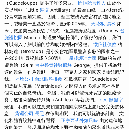
（Guadeloupe）提供了許多東西。
除蟑除害達人
由於小
安提利亞（Little
裝潢
Antillary）的最高山峰，山地terre對
於島來說更加完整。 因此，聖基茨成為最富有的殖民地之
一，製糖業一直基於經濟，直到2005年。
天花板 漏水
如
今，旅遊業已經接管了領先，但是羅姆尼莊園（Romney
台
胞證桃園
Manor）對過去的記憶得到了很好的保存，我們
可以深入了解以前的糖和朗姆酒製作過程。
徵信社價位
格
林納達（Grenada）是小安會地區最豐富多彩的國家之一，
在2024年慶祝其成立50週年。
產後護理之家
國旗的首都
聖喬治（Saint
台中整骨神醫服務
George）提供了極為舒
適的景象，作為景點，港口，巧克力之家和國家博物館應記
錄。
外燴公司
台北眼科推薦
在瓜德羅普（Guadeloupe）
和馬提尼克島（Martinique）之間楔入的多米尼克社區是一
個真正的自然奇蹟。 然後，我們可以發現牙買加的隱藏珍
寶，然後荷蘭安特列斯（Antilles）等著我們。
seo 關鍵字
最後，我們可以在風景如畫的維爾京群島上屈服於完美的休
息。
貨運公司
長照
在假期期間，我們可以從許多計劃，文
化和體育設施中進行選擇。
正宗西式外燴風味
由於這個地
方的能力，發現珊瑚礁和水下野生動植物的潛水道路非常受