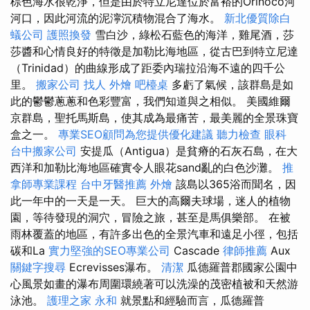
棕色海水很乾淨，但是由於特立尼達位於富裕的Orinoco河
河口，因此河流的泥濘沉積物混合了海水。
新北優質除白
蟻公司
護照換發
雪白沙，綠松石藍色的海洋，雞尾酒，莎
莎醬和心情良好的特徵是加勒比海地區，從古巴到特立尼達
（Trinidad）的曲線形成了距委內瑞拉沿海不遠的四千公
里。
搬家公司
找人
外燴
吧檯桌
多虧了氣候，該群島是如
此的鬱鬱蔥蔥和色彩豐富，我們知道與之相似。 美國維爾
京群島，聖托馬斯島，使其成為最痛苦，最美麗的全景珠寶
盒之一。
專業SEO顧問為您提供優化建議
聽力檢查
眼科
台中搬家公司
安提瓜（Antigua）是貧瘠的石灰石島，在大
西洋和加勒比海地區確實令人眼花sand亂的白色沙灘。
推
拿師專業課程
台中牙醫推薦
外燴
該島以365浴而聞名，因
此一年中的一天是一天。 巨大的高爾夫球場，迷人的植物
園，等待發現的洞穴，冒險之旅，甚至是馬俱樂部。 在被
雨林覆蓋的地區，有許多出色的全景汽車和遠足小徑，包括
碳和La
實力堅強的SEO專業公司
Cascade
律師推薦
Aux
關鍵字搜尋
Ecrevisses瀑布。
清潔
瓜德羅普郡國家公園中
心風景如畫的瀑布周圍環繞著可以洗澡的茂密植被和天然游
泳池。
護理之家 永和
就景點和經驗而言，瓜德羅普