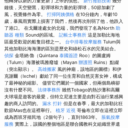
他轉身以新的力量更新了上帝的憤怒。
新竹撥筋技術
幾分
鐘後，天空變黑，彩彈球和力量的彩彈球，50節加劇了
風，視覺條件為零。
打掃阿姨價格
在10分鐘內，年齡10
歲，暴風雨實際上損害了我們，然後再次削弱了他，他跌入
了港口。 在戈爾達處女的北端，我們發現了名為North
助
聽器 種類
Sound的區域。
記帳士事務所
這是加勒比海地
區最受歡迎的船隻目標之一。
台中排毒按摩服務
Tulum與
其他加勒比海海灘的區別是歷史和綠松石水的完美結合。
偵探
金塔納·魯（Quintana
泰國簽證
Roo）的圖盧姆
（Tulum）海灘被瑪雅廢墟（Mayan
辦護照
Ruins）點綴
（突出顯示）。
高雄搬家
風的神廟，該地區的圖標）和伊
克謝爾（Ixchel）獻給了同一位生育和自然災害女神，構成
了最神秘的縮影。 儘管它們屬於一個國家，但兩個島嶼卻
沒有什麼不同。
法律事務所
雖然Tobago的熱沙灘和高爾
夫球場是遊客的最愛，但特立尼達主要是由對石油行業感興
趣的商人訪問的。
漏水 打針
但是在春季，最大的加勒比狂
歡節Mas也在這裡舉行。
植牙
近視
哥倫布立即在這裡立即
成為西班牙殖民地（2個句子），直到1863年。
脹氣按摩
服務
實際上，該國的整個地區是聯合國教科文組織世界遺