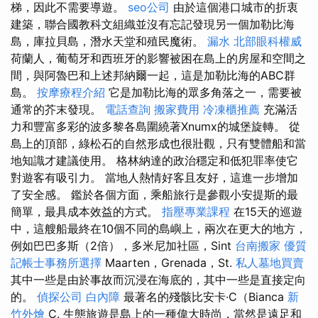
梯，因此不需要導遊。
seo公司
由於這個港口城市的折衷
建築，聯合國教科文組織並沒有忘記發現另一個加勒比海
島，庫拉貝島，潛水天堂和殖民魔術。
漏水
北部眼科權威
荷蘭人，葡萄牙和西班牙的影響被困在島上的房屋和空間之
間，與阿魯巴和上述邦納爾一起，這是加勒比海的ABC群
島。
按摩療程介紹
它是加勒比海的眾多角落之一，需要被
通常的芥末發現。
電話查詢
搬家費用
冷凍櫃推薦
充滿活
力和豐富多彩的波多黎各島圍繞著Xnumx的城堡旋轉。 從
島上的頂部，綠松石的自然形成也很壯觀，只有雙體船和當
地知識才建議使用。 格林納達的政治穩定和低犯罪率使它
對遊客有吸引力。 當地人熱情好客且友好，這進一步增加
了安全感。 鑑於各個方面，乘船旅行是參觀小安提斯的最
簡單，最具成本效益的方式。
指壓專業課程
在15天的巡遊
中，這艘船最終在10個不同的島嶼上，兩次在更大的地方，
例如巴巴多斯（2倍），多米尼加社區，Sint
台南搬家
優質
記帳士事務所選擇
Maarten，Grenada，St.
私人墓地買賣
其中一些是由於事故而沉浸在海底的，其中一些是直接定向
的。
偵探公司
白內障
最著名的殘骸比安卡·C（Bianca
新
竹外燴
C. 生態旅遊是島上的一種偉大時尚，當然是遠足和