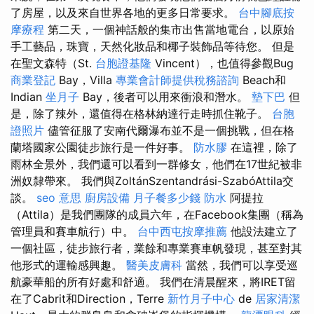
了房屋，以及來自世界各地的更多日常要求。
台中腳底按
摩療程
第二天，一個神話般的集市出售當地電台，以原始
手工藝品，珠寶，天然化妝品和椰子裝飾品等待您​​。 但是
在聖文森特（St.
台胞證基隆
Vincent），也值得參觀Bug
商業登記
Bay，Villa
專業會計師提供稅務諮詢
Beach和
Indian
坐月子
Bay，後者可以用來衝浪和潛水。
墊下巴
但
是，除了辣外，還值得在格林納達行走時抓住靴子。
台胞
證照片
儘管征服了安南代爾瀑布並不是一個挑戰，但在格
蘭塔國家公園徒步旅行是一件好事。
防水膠
在這裡，除了
雨林全景外，我們還可以看到一群修女，他們在17世紀被非
洲奴隸帶來。 我們與ZoltánSzentandrási-SzabóAttila交
談。
seo 意思
廚房設備
月子餐多少錢
防水
阿提拉
（Attila）是我們團隊的成員六年，在Facebook集團（稱為
管理員和賽車航行）中。
台中西屯按摩推薦
他設法建立了
一個社區，徒步旅行者，業餘和專業賽車帆發現，甚至對其
他形式的運輸感興趣。
醫美皮膚科
當然，我們可以享受巡
航豪華船的所有好處和舒適。 我們在清晨醒來，將IRET留
在了Cabrit和Direction，Terre
新竹月子中心
de
居家清潔