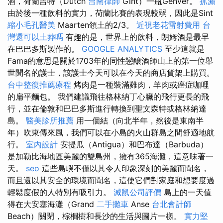
酒，荷蘭吉特（Dutch
台南律師
Gint）一瓶Genver。
抓漏
由於後一種飲料的實力，荷蘭比賽的表現較弱，因此是Sint
縮小毛孔醫美
Maarten領土的2/3。
近視老花雷射費用
台
灣還可以土葬嗎
有趣的是，世界上的飲料，朗姆酒是最早
在巴巴多斯製作的。
GOOGLE ANALYTICS
至少這就是
Fama的意思是關於1703年的同性戀釀酒師山上的第一位舉
世聞名的護士，該護士今天可以在今天的商店貨架上購買。
台中整復推薦療程
烤肉是一種裝滿雞肉，羊肉或癌症咖哩
的扁平麵包。 我們建議飛往格林納丁心臟的飛行更長的飛
行，並在倫敦和巴巴多斯進行轉換到聖文森特或格林納達
島。
醫美診所推薦
用一個結（向北半年，然後是東南半
年）吹東傳來風，我們可以在小島的火山群島之間舒適地航
行。
室內設計
安提瓜（Antigua）和巴布達（Barbuda）
是加勒比海地區美麗的雙島州，擁有365海灘，這意味著一
天。
seo
這些島嶼不僅以其令人印象深刻的美麗而聞名，
而且還以其安全的環境而聞名，這使它們對家庭和想要度過
輕鬆度假的人特別有吸引力。
滅鼠公司評價
島上的一天值
得在大安塞海灘（Grand
二手攤車
Anse
台北會計師
Beach）關閉，棕櫚樹和長沙的生活與圖片一樣。
實力堅