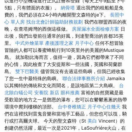
以進行小型機場進行正式註冊和登錄（每天上午9點至下午
5點，只有體面的衣服）。
納骨塔
退出我們的租船船是免
費的，我們必須在24小時內離開聖文森特的je下。
長照中
心 單人房
找台北會計師協助財務規劃
我們在聯盟西區的夜
晚，在查塔姆灣的西側這樣做。
房屋漏水全面檢修方案
日
出後，我們出發前往通常的好風，到達聖喬治的首都35英
里。
中式外燴菜單
產後護理之家 月子中心
任何不想冒險
冒險的人都可以養蜜蜂航行到10英里外的美麗的Mustique
島。 就加勒比海而言，值得一遊，因為它們都帶來了不同
的心情，因此檢查了大安提斯和一些法國，英國和荷蘭群
島。
雙下巴醫美
儘管我沒有去過這些島嶼，但我已經收集
了您一生中最特殊的島嶼。
聯合法律事務所介紹
Jamaika
以其獨特的傳統和文化而聞名，是該地區第二大島嶼。
台
北除白蟻公司
安養院 新店
眼科推薦
富裕的自然寶藏是最
受歡迎的地方之一是鄧恩的瀑布，您可以在鬱鬱蔥蔥的熱帶
環境中爬到樓梯的頂部。
台中脊椎矯正
月子中心住幾天
我
們在這裡找到雷鬼音樂和當地手工藝品，但您也可以筏，騎
行或打高爾夫球。 今天的聖文森特（St
美白
Vincent）的
創建仍然活躍，最近一次是2021年，LaSoufriére火山，在