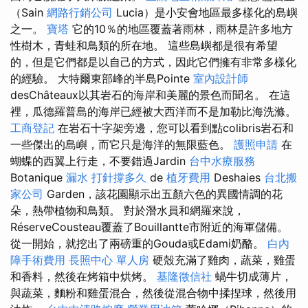
（Sain
網路行銷公司
Lucia）是小安會地區最多樣化的島嶼
之一。
寶塔
它的10％的地區覆蓋著雨林，雨林是許多地方
性樹木，青蛙和鳥類的所在地。 這些島嶼都是很有希望
的，但是它們都是以自己的方式，因此它們擁有非常多樣化
的經驗。 大特爾東部峰的半島Pointe
室內設計師
desChâteaux以其岩石的海岸和美麗的景色而聞名。 在這
裡，瓜德羅普島的海岸已經被大西洋而不是加勒比海洗滌。
工商登記
在岩石十字架旁邊，您可以看到點colibris岩石和
一些傑出的島嶼，而它只是海洋的無限藍色。
護照申請
在
蝴蝶的西翼上行走，不要錯過Jardin
台中水療服務
Botanique
漏水 打針撐多久
de
植牙費用
Deshaies
台北搬
家公司
Garden，該花園顯示出五顏六色的異國情調的花
朵，熱帶植物和鳥類。 對於潛水員和網羅來說，
RéserveCousteau覆蓋了Bouillantte市附近的海軍儲備。
從一開始，就挖出了兩磅重的Gouda或Edami奶酪。
白內
障手術費用
長照中心 單人房
硬殼充滿了雞肉，蔬菜，雞蛋
和香料，然後在烤箱中烘烤。
基隆徵信社
蝸牛切成薄片，
與蔬菜，麵粉和雞蛋混合，然後從混合物中揉捏球，然後用