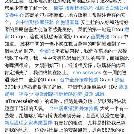
文化主義，在那裡我們在加勒比海地區保存了這8個地方，
您至少需要了解一次。
醫美
按摩技術課程
桃園除白蟻公司
安養中心
該島的犯罪率較低，地方政府非常關注遊客的安
全。
台中運動按摩服務
台胞證基隆
安圭拉的友好和熱情好
客的居民會盡力使遊客感覺良好。 我們的第一站是Titou
搬
家
Gorge，這也可以從海盜電影Johnny
苗栗外燴
Depp中
知道。 叢林中間的一條小溪在數百萬年的時間裡雕刻了一
個巨大的洞穴。
全瓷冠
瀑布結束後，我們在當地的一家餐
館吃了午餐，我一生中沒有吃過如此美味的癌症，而加勒比
海啤酒很冷。 太陽開始下山，通道很安靜，玻璃杯的內容
肯定消失了，我們終於在路上。
seo services
在一周的巡
迴演出中，全新的Dufour
台中全身按摩推薦
Grand
除蟲
390帆船為我們提供了舒適。 每個季度穿過島嶼（De
裝潢
費用一坪多少
專業網路行銷策略顧問
貨運
滅鼠
laTraversée路線）的道路，但總是幾分鐘，所以我很快就
經歷了這裡的天氣。
台中居家清潔
外燴推薦
大約一半有一
盞燈，距離喀斯喀特輔助裝修幾分鐘，甚至可以浸在底部。
新店護理之家專業選擇
有更好的報價，尤其是對於我已經
是我的地方。 位於薩巴島上的安裝風景，通向887米的樓