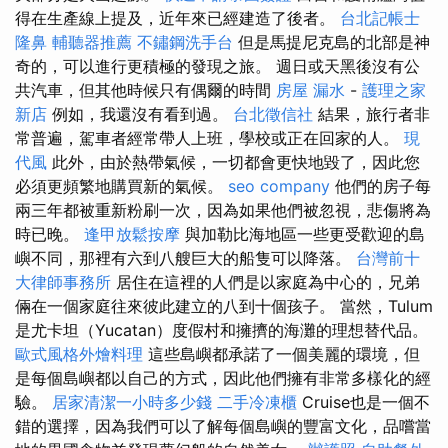
得在生產線上提及，近年來已經建造了後者。
台北記帳士
隆鼻
輔聽器推薦
不鏽鋼洗手台
但是馬提尼克島的北部是神
奇的，可以進行更積極的發現之旅。 週日或天黑後沒有公
共汽車，但其他時候只有偶爾的時間
房屋 漏水
-
護理之家
新店
例如，我還沒有看到過。
台北徵信社
結果，旅行者非
常普遍，駕車者經常帶人上班，學校或正在回家的人。
現
代風
此外，由於熱帶氣候，一切都會更快地毀了，因此您
必須更頻繁地購買新的氣候。
seo company
他們的房子每
兩三年都被重新粉刷一次，因為如果他們被忽視，悲傷將為
時已晚。
逢甲放鬆按摩
與加勒比海地區一些更受歡迎的島
嶼不同，那裡有六到八艘巨大的船隻可以降落。
台灣前十
大律師事務所
居住在這裡的人們是以家庭為中心的，兄弟
倆在一個家庭往來彼此建立的八到十個孩子。 當然，Tulum
是尤卡坦（Yucatan）度假村和擁擠的海灘的理想替代品。
歐式風格外燴料理
這些島嶼都承諾了一個美麗的環境，但
是每個島嶼都以自己的方式，因此他們擁有非常多樣化的經
驗。
居家清潔一小時多少錢
二手冷凍櫃
Cruise也是一個不
錯的選擇，因為我們可以了解每個島嶼的豐富文化，品嚐當